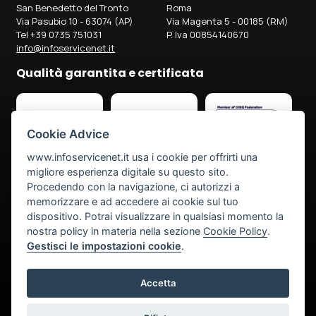
San Benedetto del Tronto
Roma
Via Pasubio 10 - 63074 (AP)
Via Magenta 5 - 00185 (RM)
Tel +39 0735 751031
P. Iva 00854140670
info@infoservicenet.it
Qualità garantita e certificata
Cookie Advice
www.infoservicenet.it
usa i cookie per offrirti una
migliore esperienza digitale su questo sito.
Privacy Policy
Informativa sulla Privacy
Cookie Policy
Bisogno di assistenza?
Procedendo con la navigazione, ci autorizzi a
memorizzare e ad accedere ai cookie sul tuo
Accedi alla tua Area Riservata >
dispositivo. Potrai visualizzare in qualsiasi momento la
nostra policy in materia nella sezione
Cookie Policy
.
Gestisci le impostazioni cookie
.
Scarica il software per l‘assistenza:
Accetta
software per assistenza